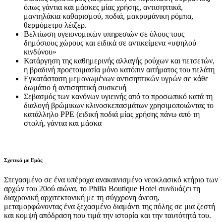
όπως γάντια και μάσκες μίας χρήσης, αντισηπτικά,
μαντηλάκια καθαρισμού, ποδιά, μακρυμάνικη ρόμπα,
θερμόμετρο λέιζερ.
Βελτίωση υγειονομικών υπηρεσιών σε όλους τους
δημόσιους χώρους και ειδικά σε αντικείμενα «υψηλού
κινδύνου»
Κατάργηση της καθημερινής αλλαγής ρούχων και πετσετών,
η βραδινή προετοιμασία μόνο κατόπιν αιτήματος του πελάτη
Εγκατάσταση μεμονωμένων αντισηπτικών υγρών σε κάθε
δωμάτιο ή αντισηπτική συσκευή
Σεβασμός των κανόνων υγιεινής από το προσωπικό κατά τη
διαλογή βρώμικων κλινοσκεπασμάτων χρησιμοποιώντας το
κατάλληλο PPE (ειδική ποδιά μίας χρήσης πάνω από τη
στολή, γάντια και μάσκα
Σχετικά με Εμάς
Στεγασμένο σε ένα υπέροχα ανακαινισμένο νεοκλασικό κτήριο των
αρχών του 20ού αιώνα, το Philia Boutique Hotel συνδυάζει τη
διαχρονική αρχιτεκτονική με τη σύγχρονη άνεση,
μεταμορφώνοντας ένα ξεχασμένο διαμάντι της πόλης σε μια ζεστή
και κομψή απόδραση που τιμά την ιστορία και την ταυτότητά του.